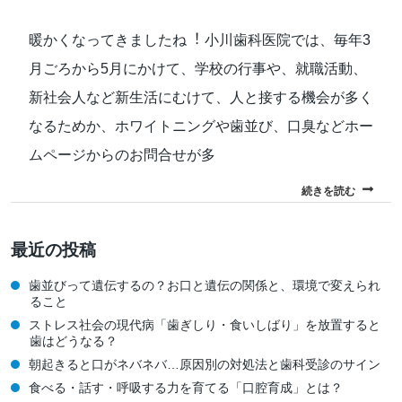
暖かくなってきましたね︕ ⼩川⻭科医院では、毎年3
⽉ごろから5⽉にかけて、学校の⾏事や、就職活動、
新社会⼈など新⽣活にむけて、⼈と接する機会が多く
なるためか、ホワイトニングや⻭並び、⼝臭などホー
ムページからのお問合せが多
続きを読む
最近の投稿
歯並びって遺伝するの？お口と遺伝の関係と、環境で変えられ
ること
ストレス社会の現代病「歯ぎしり・食いしばり」を放置すると
歯はどうなる？
朝起きると口がネバネバ…原因別の対処法と歯科受診のサイン
食べる・話す・呼吸する力を育てる「口腔育成」とは？