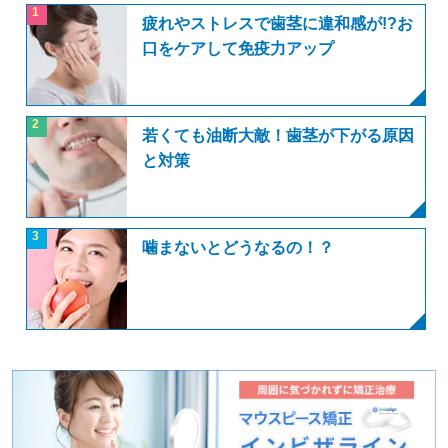
1
疲れやストレスで歯茎に違和感が!?お
口をケアして免疫力アップ
2
若くても油断大敵！歯茎が下がる原因
と対策
3
噛まないとどうなるの！？