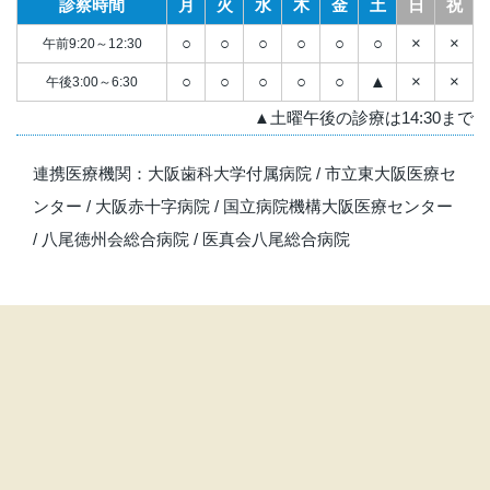
診察時間
月
火
水
木
金
土
日
祝
○
○
○
○
○
○
×
×
午前9:20～12:30
○
○
○
○
○
▲
×
×
午後3:00～6:30
▲土曜午後の診療は14:30まで
連携医療機関：
大阪歯科大学付属病院
/
市立東大阪医療セ
ンター
/
大阪赤十字病院
/
国立病院機構大阪医療センター
/
八尾徳州会総合病院
/
医真会八尾総合病院