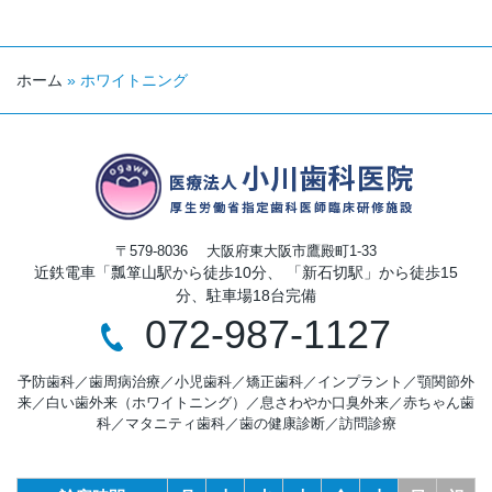
ホーム
»
ホワイトニング
〒579-8036
大阪府東大阪市鷹殿町1-33
近鉄電車「瓢箪山駅から徒歩10分、 「新石切駅」から徒歩15
分、駐車場18台完備
072-987-1127
予防歯科
／
歯周病治療
／
小児歯科
／
矯正歯科
／
インプラント
／
顎関節外
来
／
白い歯外来（ホワイトニング）
／
息さわやか口臭外来
／
赤ちゃん歯
科
／
マタニティ歯科
／
歯の健康診断
／
訪問診療