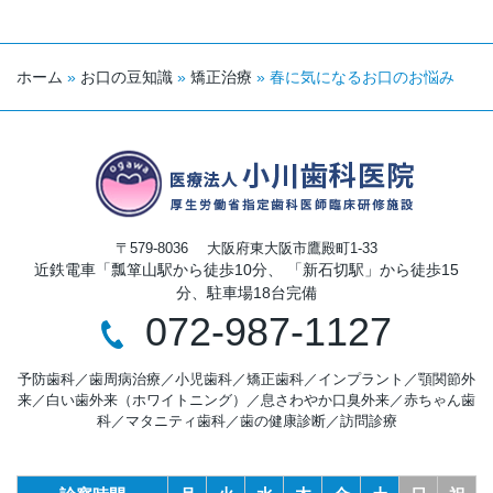
ホーム
»
お口の豆知識
»
矯正治療
»
春に気になるお⼝のお悩み
〒579-8036
大阪府東大阪市鷹殿町1-33
近鉄電車「瓢箪山駅から徒歩10分、 「新石切駅」から徒歩15
分、駐車場18台完備
072-987-1127
予防歯科
／
歯周病治療
／
小児歯科
／
矯正歯科
／
インプラント
／
顎関節外
来
／
白い歯外来（ホワイトニング）
／
息さわやか口臭外来
／
赤ちゃん歯
科
／
マタニティ歯科
／
歯の健康診断
／
訪問診療