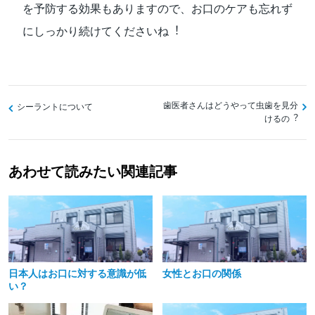
を予防する効果もありますので、お⼝のケアも忘れず
にしっかり続けてくださいね︕
投
⻭医者さんはどうやって⾍⻭を⾒分
シーラントについて
けるの︖
稿
ナ
あわせて読みたい関連記事
ビ
ゲ
ー
シ
ョ
日本人はお口に対する意識が低
女性とお口の関係
ン
い？