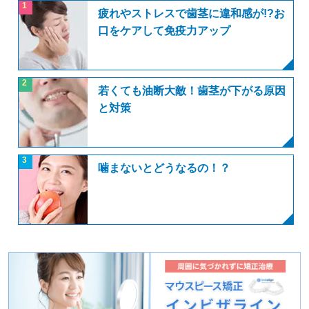
1
疲れやストレスで歯茎に違和感が!?お
口をケアして免疫力アップ
2
若くても油断大敵！歯茎が下がる原因
と対策
3
噛まないとどうなるの！？