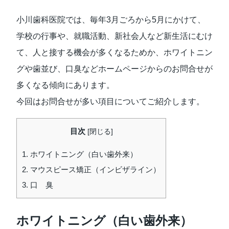
⼩川⻭科医院では、毎年3⽉ごろから5⽉にかけて、
学校の⾏事や、就職活動、新社会⼈など新⽣活にむけ
て、⼈と接する機会が多くなるためか、ホワイトニン
グや⻭並び、⼝臭などホームページからのお問合せが
多くなる傾向にあります。
今回はお問合せが多い項⽬についてご紹介します。
目次
[
閉じる
]
1.
ホワイトニング（⽩い⻭外来）
2.
マウスピース矯正（インビザライン）
3.
口 臭
ホワイトニング（⽩い⻭外来）