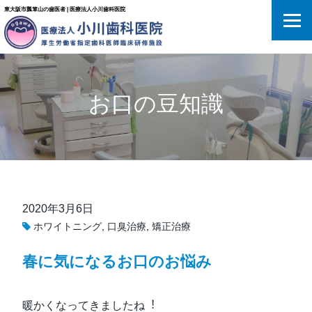
東大阪市瓢箪山の歯医者 | 医療法人小川歯科医院
お口の豆知識
2020年3月6日
ホワイトニング
,
口臭治療
,
矯正治療
春に気になるお⼝のお悩み
暖かくなってきましたね︕