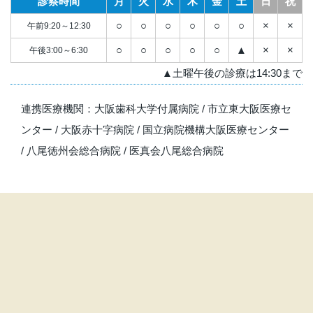
診察時間
月
火
水
木
金
土
日
祝
○
○
○
○
○
○
×
×
午前9:20～12:30
○
○
○
○
○
▲
×
×
午後3:00～6:30
▲土曜午後の診療は14:30まで
連携医療機関：
大阪歯科大学付属病院
/
市立東大阪医療セ
ンター
/
大阪赤十字病院
/
国立病院機構大阪医療センター
/
八尾徳州会総合病院
/
医真会八尾総合病院