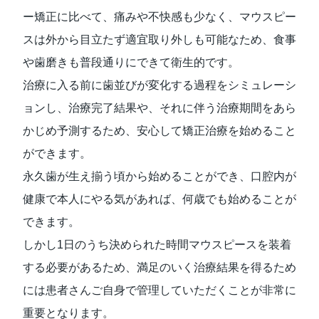
ー矯正に⽐べて、痛みや不快感も少なく、マウスピー
スは外から⽬⽴たず適宜取り外しも可能なため、⾷事
や⻭磨きも普段通りにできて衛⽣的です。
治療に⼊る前に⻭並びが変化する過程をシミュレーシ
ョンし、治療完了結果や、それに伴う治療期間をあら
かじめ予測するため、安⼼して矯正治療を始めること
ができます。
永久⻭が⽣え揃う頃から始めることができ、⼝腔内が
健康で本⼈にやる気があれば、何歳でも始めることが
できます。
しかし1⽇のうち決められた時間マウスピースを装着
する必要があるため、満⾜のいく治療結果を得るため
には患者さんご⾃⾝で管理していただくことが⾮常に
重要となります。