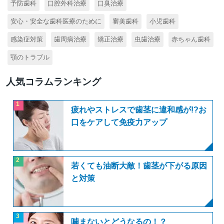
予防歯科
口腔外科治療
口臭治療
安心・安全な歯科医療のために
審美歯科
小児歯科
感染症対策
歯周病治療
矯正治療
虫歯治療
赤ちゃん歯科
顎のトラブル
人気コラムランキング
1
疲れやストレスで歯茎に違和感が!?お
口をケアして免疫力アップ
2
若くても油断大敵！歯茎が下がる原因
と対策
3
噛まないとどうなるの！？