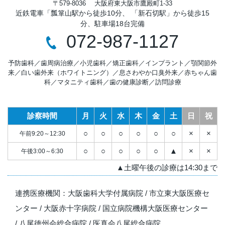
〒579-8036
大阪府東大阪市鷹殿町1-33
近鉄電車「瓢箪山駅から徒歩10分、 「新石切駅」から徒歩15
分、駐車場18台完備
072-987-1127
予防歯科
／
歯周病治療
／
小児歯科
／
矯正歯科
／
インプラント
／
顎関節外
来
／
白い歯外来（ホワイトニング）
／
息さわやか口臭外来
／
赤ちゃん歯
科
／
マタニティ歯科
／
歯の健康診断
／
訪問診療
診察時間
月
火
水
木
金
土
日
祝
○
○
○
○
○
○
×
×
午前9:20～12:30
○
○
○
○
○
▲
×
×
午後3:00～6:30
▲土曜午後の診療は14:30まで
連携医療機関：
大阪歯科大学付属病院
/
市立東大阪医療セ
ンター
/
大阪赤十字病院
/
国立病院機構大阪医療センター
/
八尾徳州会総合病院
/
医真会八尾総合病院