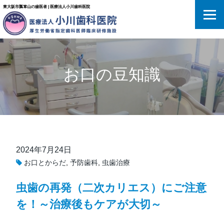
東大阪市瓢箪山の歯医者 | 医療法人小川歯科医院
お口の豆知識
2024年7月24日
お口とからだ
,
予防歯科
,
虫歯治療
虫歯の再発（二次カリエス）にご注意
を！～治療後もケアが大切～