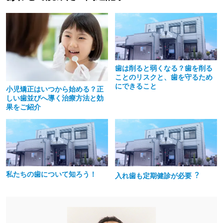
ビ
ゲ
ー
シ
歯は削ると弱くなる？歯を削る
ョ
ことのリスクと、歯を守るため
ン
にできること
小児矯正はいつから始める？正
しい歯並びへ導く治療方法と効
果をご紹介
私たちの⻭について知ろう！
⼊れ⻭も定期健診が必要︖