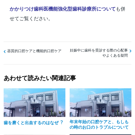
かかりつけ歯科医機能強化型歯科診療所について
も併
せてご覧ください。
投
妊娠中に歯科を受診する際の心配事
器質的口腔ケアと機能的口腔ケア
やよくある疑問
稿
ナ
あわせて読みたい関連記事
ビ
ゲ
ー
シ
ョ
年末年始の口腔ケアと、もしも
⻭を磨くと出⾎するのはなぜ︖
の時のお口のトラブルについて
ン