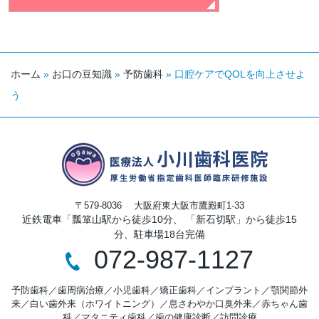
ホーム
»
お口の豆知識
»
予防歯科
»
口腔ケアでQOLを向上させよ
う
〒579-8036
大阪府東大阪市鷹殿町1-33
近鉄電車「瓢箪山駅から徒歩10分、 「新石切駅」から徒歩15
分、駐車場18台完備
072-987-1127
予防歯科
／
歯周病治療
／
小児歯科
／
矯正歯科
／
インプラント
／
顎関節外
来
／
白い歯外来（ホワイトニング）
／
息さわやか口臭外来
／
赤ちゃん歯
科
／
マタニティ歯科
／
歯の健康診断
／
訪問診療