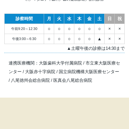
診察時間
月
火
水
木
金
土
日
祝
○
○
○
○
○
○
×
×
午前9:20～12:30
○
○
○
○
○
▲
×
×
午後3:00～6:30
▲土曜午後の診療は14:30まで
連携医療機関：
大阪歯科大学付属病院
/
市立東大阪医療セ
ンター
/
大阪赤十字病院
/
国立病院機構大阪医療センター
/
八尾徳州会総合病院
/
医真会八尾総合病院