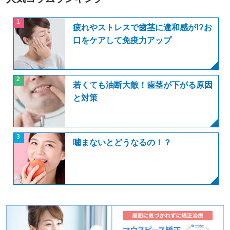
1
疲れやストレスで歯茎に違和感が!?お
口をケアして免疫力アップ
2
若くても油断大敵！歯茎が下がる原因
と対策
3
噛まないとどうなるの！？